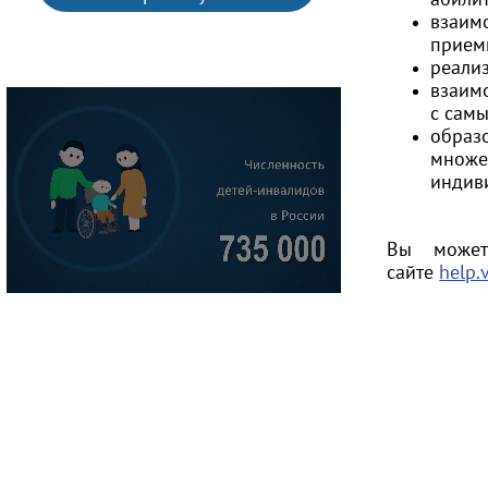
взаим
прием
реали
взаим
с сам
образ
множе
индив
Вы может
сайте
help.