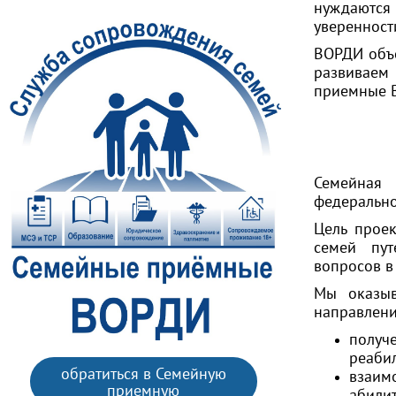
нуждаются
уверенност
ВОРДИ объе
развиваем
приемные В
Семейная 
федеральн
Цель проек
семей пут
вопросов в
Мы оказыв
направлени
получ
реаби
обратиться в Семейную
взаим
приемную
абилит