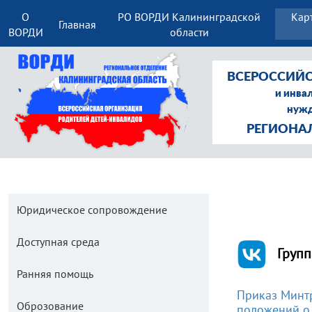
О
РО ВОРДИ Калининградской
Кар
Главная
ВОРДИ
области
ВСЕРОССИЙС
и инва
нужд
РЕГИОНА
Юридическое сопровождение
Доступная среда
Групп
Ранняя помощь
Приказ Минтр
Оброзование
положений о