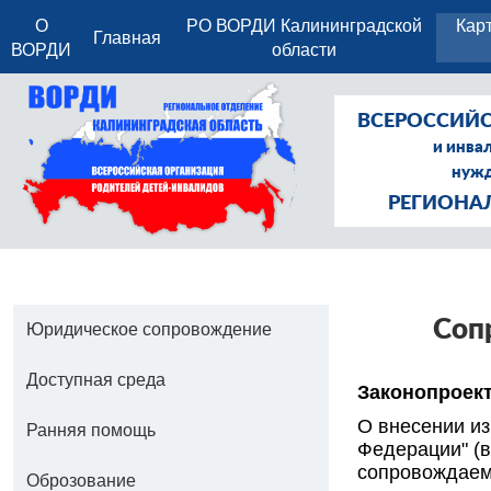
О
РО ВОРДИ Калининградской
Кар
Главная
ВОРДИ
области
ВСЕРОССИЙС
и инва
нужд
РЕГИОНА
Со
п
Юридическое сопровождение
Доступная среда
Законопроект
О внесении из
Ранняя помощь
Федерации" (в
сопровождаем
Оброзование