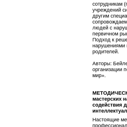
сотрудникам (
учреждений с
другим специ
сопровождаем
людей с наруш
первичном рын
Подход к реш
нарушениями и
родителей.
Авторы: Бейл
организации п
мир».
МЕТОДИЧЕСК
мастерских н
содействия 
интеллектуа
Настоящие ме
профессионал