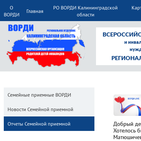
О
РО ВОРДИ Калининградской
Кар
Главная
ВОРДИ
области
ВСЕРОССИЙС
и инва
нужд
РЕГИОНА
Семейные приемные ВОРДИ
Новости Семейной приемной
Добрый де
Отчеты Семейной приемной
Хотелось б
Матюшичев