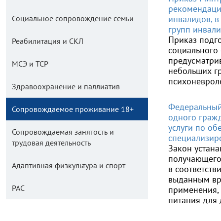
рекомендаци
Социальное сопровождение семьи
инвалидов, в
групп инвал
Приказ подго
Реабилитация и СКЛ
социального
предусматри
МСЭ и ТСР
небольших гр
психоневрол
Здравоохранение и паллиатив
Федеральный 
Сопровождаемое проживание 18+
одного граж
услуги по о
Сопровождаемая занятость и
специализиро
трудовая деятельность
Закон устана
получающего
Адаптивная физкультура и спорт
в соответств
выданным вр
РАС
применения,
питания для 