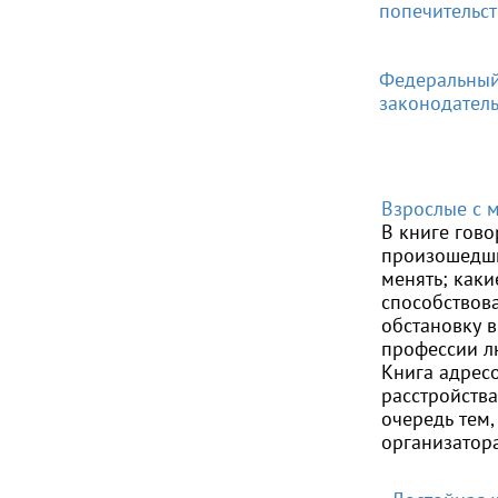
попечительст
Федеральный 
законодател
Взрослые с 
В книге гово
произошедши
менять; каки
способствов
обстановку 
профессии л
Книга адрес
расстройства
очередь тем
организатор