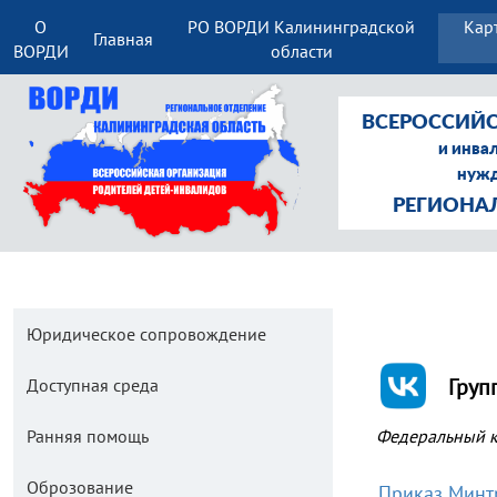
О
РО ВОРДИ Калининградской
Кар
Главная
ВОРДИ
области
ВСЕРОССИЙС
и инва
нужд
РЕГИОНА
Юридическое сопровождение
Груп
Доступная среда
Ранняя помощь
Федеральный к
Оброзование
Приказ Минтр