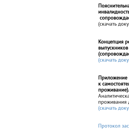
П
ояснительн
инвалидност
сопровождае
(скачать док
Концепция р
выпускников 
(сопровожда
(скачать док
Приложение 
к самостоят
проживание)
Аналитическ
проживания 
(скачать док
Протокол зас