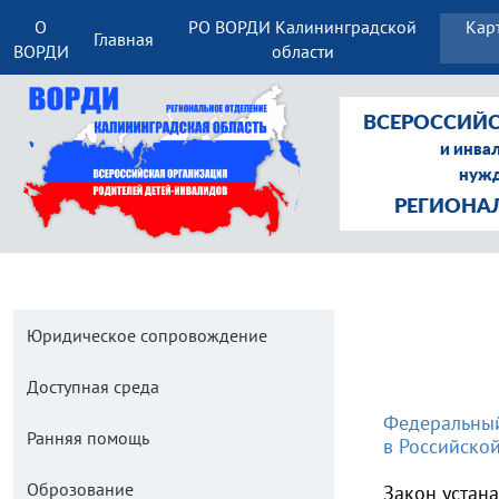
О
РО ВОРДИ Калининградской
Кар
Главная
ВОРДИ
области
ВСЕРОССИЙС
и инва
нужд
РЕГИОНА
Юридическое сопровождение
Доступная среда
Федеральный
Ранняя помощь
в Российско
Оброзование
Закон устан