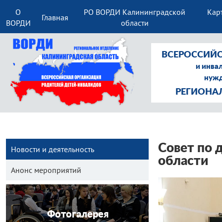
О
РО ВОРДИ Калининградской
Кар
Главная
ВОРДИ
области
ВСЕРОССИЙС
и инва
нужд
РЕГИОНА
Совет по 
Новости и деятельность
области
Анонс мероприятий
Фотогалерея