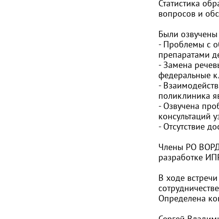
Статистика об
вопросов и обс
Были озвучены
- Проблемы с 
препаратами де
- Замена рече
федеральные к
- Взаимодейст
поликлиника я
- Озвучена пр
консультаций у
- Отсутствие д
Члены РО ВОРД
разработке ИП
В ходе встреч
сотрудничестве
Определена ко
Сергей Владим