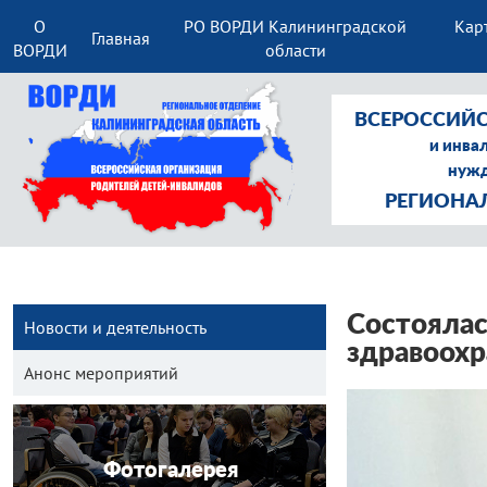
О
РО ВОРДИ Калининградской
Кар
Главная
ВОРДИ
области
ВСЕРОССИЙС
и инва
нужд
РЕГИОНА
Состоялас
Новости и деятельность
здравоох
Анонс мероприятий
Фотогалерея